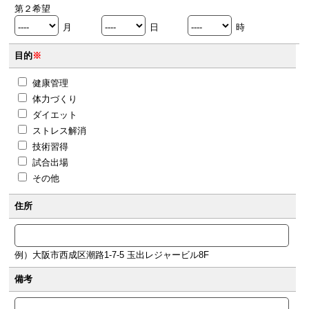
第２希望
月
日
時
目的
※
健康管理
体力づくり
ダイエット
ストレス解消
技術習得
試合出場
その他
住所
例）大阪市西成区潮路1-7-5 玉出レジャービル8F
備考